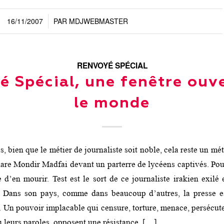
16/11/2007
PAR
MDJWEBMASTER
/
RENVOYÉ SPÉCIAL
 Spécial, une fenêtre ouv
le monde
s, bien que le métier de journaliste soit noble, cela reste un mé
lare Mondir Madfai devant un parterre de lycéens captivés. Pour
e d’en mourir. Test est le sort de ce journaliste irakien exilé
 Dans son pays, comme dans beaucoup d’autres, la presse e
. Un pouvoir implacable qui censure, torture, menace, persécute
u leurs paroles, opposent une résistance. […]