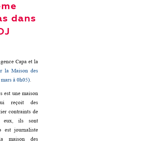
1ème
as dans
DJ
agence Capa et la
ur la Maison des
0 mars à 0h05)
.
es est une maison
i reçoit des
ier contraints de
 eux, ils sont
est journaliste
 la maison des