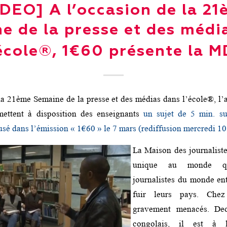
DEO] A l’occasion de la 2
e de la presse et des médi
’école®, 1€60 présente la M
la 21ème Semaine de la presse et des médias dans l’école®, l’
mettent à disposition des enseignants
un sujet de 5 min. s
fusé dans l’émission « 1€60 » le 7 mars (rediffusion mercredi 1
La Maison des journalist
unique au monde qu
journalistes du monde ent
fuir leurs pays. Chez
gravement menacés. Deo 
congolais, il est à