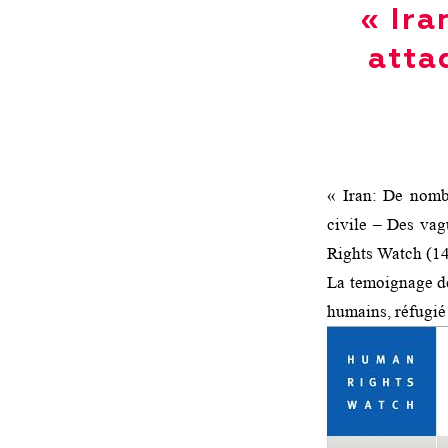
« Ira
atta
« Iran: De nombr
civile – Des vag
Rights Watch (1
La temoignage de
humains, réfugié