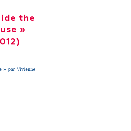
side the
ouse »
012)
se » par Vivienne