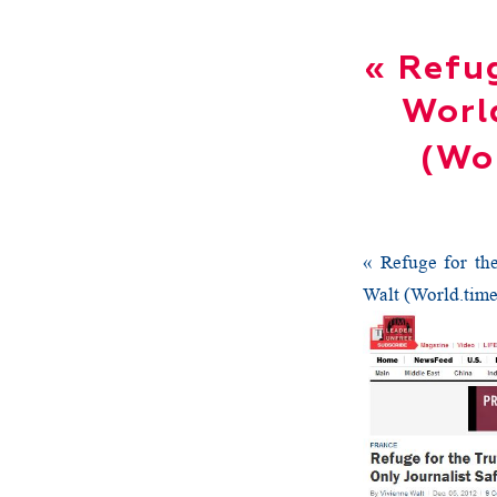
« Refug
World
(Wo
« Refuge for the
Walt (World.tim