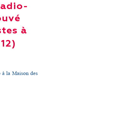
radio-
ouvé
stes à
012)
e à la Maison des