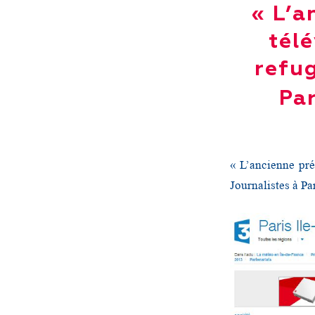
« L’a
tél
refug
Par
« L’ancienne pré
Journalistes à P