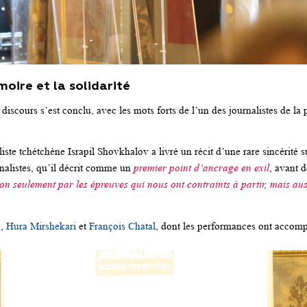
oire et la solidarité
discours s’est conclu, avec les mots forts de l’un des journalistes de l
ste tchétchène Israpil Shovkhalov a livré un récit d’une rare sincérité s
alistes, qu’il décrit comme un
premier point d’ancrage en exil
, avant d
 seulement par les épreuves qui nous ont contraints à partir, mais aus
o
,
Hura Mirshekari
et
François Chatal
, dont les performances ont accomp