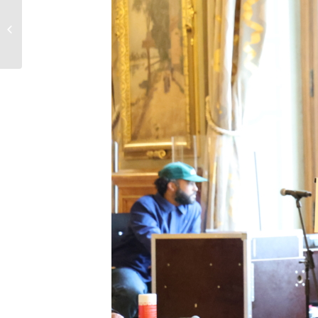
Aux Assises du
Journalisme de Tours,
informer sous pression au
cœur des é...