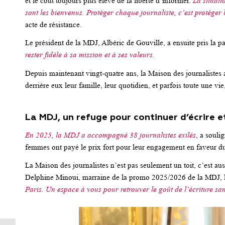
et le coût toujours plus élevé de la liberté d’informer.
La situatio
sont les bienvenus. Protéger chaque journaliste, c’est protéger l
acte de résistance.
Le président de la MDJ, Albéric de Gouville, a ensuite pris la p
rester fidèle à sa mission et à ses valeurs.
Depuis maintenant vingt-quatre ans, la Maison des journalistes ac
derrière eux leur famille, leur quotidien, et parfois toute une vie,
La MDJ, un refuge pour continuer d’écrire e
En 2025, la MDJ a accompagné 38 journalistes exilés
, a souli
femmes ont payé le prix fort pour leur engagement en faveur du
La Maison des journalistes n’est pas seulement un toit, c’est a
Delphine Minoui, marraine de la promo 2025/2026 de la MDJ, le
Paris. Un espace à vous pour retrouver le goût de l’écriture sa