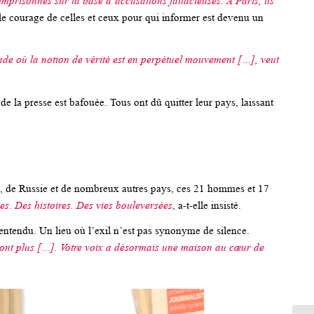
 emprisonnés sur la base d’accusations fallacieuses. À Paris, ils
 le courage de celles et ceux pour qui informer est devenu un
de où la notion de vérité est en perpétuel mouvement […], veut
e la presse est bafouée. Tous ont dû quitter leur pays, laissant
ran, de Russie et de nombreux autres pays, ces 21 hommes et 17
ges. Des histoires. Des vies bouleversées
, a-t-elle insisté.
 entendu. Un lieu où l’exil n’est pas synonyme de silence.
l’ont plus […]. Votre voix a désormais une maison au cœur de