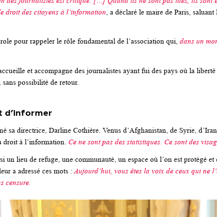
n des journalistes est critique. […] Quand ils ne sont pas tués, ils sont
e droit des citoyens à l’information
,
a déclaré le maire de Paris, saluant
arole pour rappeler le rôle fondamental de l’association qui,
dans un mon
cueille et accompagne des journalistes ayant fui des pays où la liberté d
 sans possibilité de retour.
t d’informer
gné sa directrice, Darline Cothière. Venus d’Afghanistan, de Syrie, d’I
 droit à l’information.
Ce ne sont pas des statistiques. Ce sont des visa
ussi un lieu de refuge, une communauté, un espace où l’on est protégé et
ur a adressé ces mots :
Aujourd’hui, vous êtes la voix de ceux qui ne 
ns censure.