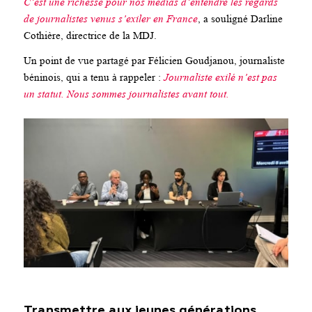
C’est une richesse pour nos médias d’entendre les regards
de journalistes venus s’exiler en France
, a souligné Darline
Cothière, directrice de la MDJ.
Un point de vue partagé par Félicien Goudjanou, journaliste
béninois, qui a tenu à rappeler :
Journaliste exilé n’est pas
un statut. Nous sommes journalistes avant tout.
Transmettre aux jeunes générations