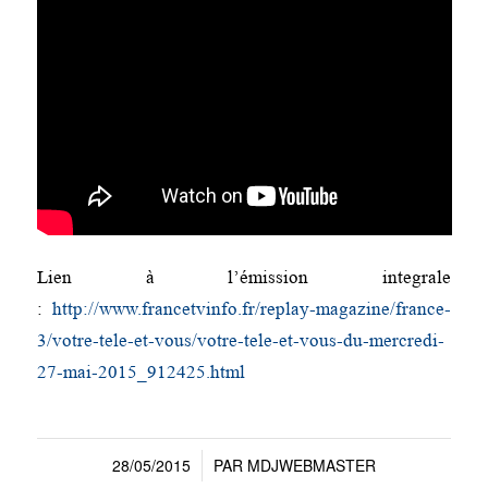
Lien à l’émission integrale
:
http://www.francetvinfo.fr/replay-magazine/france-
3/votre-tele-et-vous/votre-tele-et-vous-du-mercredi-
27-mai-2015_912425.html
28/05/2015
PAR
MDJWEBMASTER
/