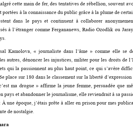
algré cette main de fer, des tentatives de rébellion, souvent av
 portées à la connaissance du public grâce à la plume de certain
stent dans le pays et continuent à collaborer anonymemen
asés à l’étranger comme Fergananews, Radio Ozodlik ou Jarayo
ys.
sal Kamolova, « journaliste dans l’âme » comme elle se dé
des autres, dénoncer les injustices, militer pour les droits de
ets qui la passionnent au plus haut point, ce qui s’avère diffi
6e place sur 180 dans le classement sur la liberté d’expression
 c’est ma drogue » affirme la jeune femme, persuadée que mêm
n pays et abandonner le journalisme, elle reviendrait à sa pas
 À une époque, j’étais prête à aller en prison pour mes publica
nte de nostalgie.
hara