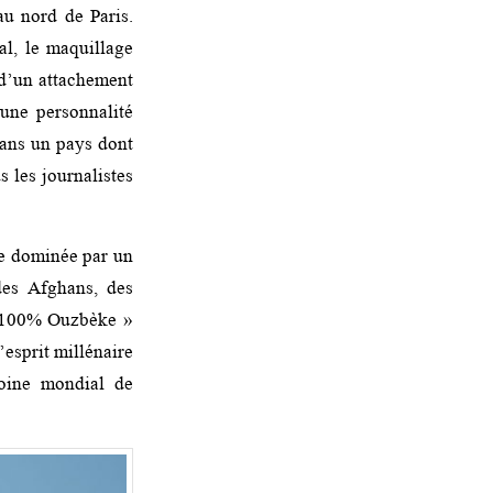
au nord de Paris.
l, le maquillage
 d’un attachement
 une personnalité
 dans un pays dont
s les journalistes
ée dominée par un
des Afghans, des
 à 100% Ouzbèke »
’esprit millénaire
moine mondial de