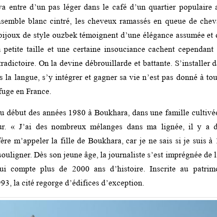
 entre d’un pas léger dans le café d’un quartier populaire 
nsemble blanc cintré, les cheveux ramassés en queue de cheva
 bijoux de style ouzbek témoignent d’une élégance assumée et
a petite taille et une certaine insouciance cachent cependant
adictoire. On la devine débrouillarde et battante. S’installer
 la langue, s’y intégrer et gagner sa vie n’est pas donné à tou
fuge en France.
au début des années 1980 à Boukhara, dans une famille cultiv
ur. « J’ai des nombreux mélanges dans ma lignée, il y a 
re m’appeler la fille de Boukhara, car je ne sais si je suis
souligner. Dès son jeune âge, la journaliste s’est imprégnée de l
qui compte plus de 2000 ans d’histoire. Inscrite au patri
3, la cité regorge d’édifices d’exception.