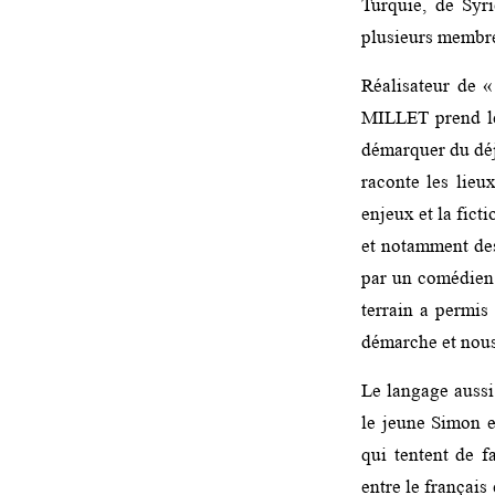
Turquie, de Syr
plusieurs membre
Réalisateur de 
MILLET prend le 
démarquer du déj
raconte les lieu
enjeux et la ficti
et notamment des
par un comédien 
terrain a permis 
démarche et nous
Le langage aussi 
le jeune Simon e
qui tentent de f
entre le français