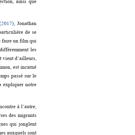
ction, ainsi que
 (2017)
, Jonathan
articulière de se
faire un film qui
 différemment les
t vient d’ailleurs,
imon, est incarné
emps passé sur le
up expliquer notre
ncontre à l’autre,
rses des migrants
gues qui jonglent
mmes auxquels sont