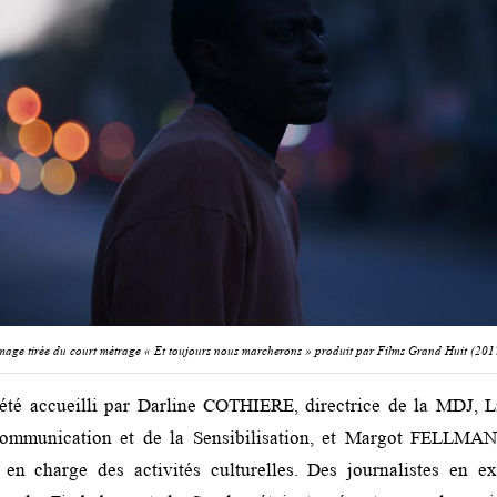
mage tirée du court métrage « Et toujours nous marcherons » produit par Films Grand Huit (201
 été accueilli par Darline COTHIERE, directrice de la MDJ, 
ommunication et de la Sensibilisation, et Margot FELLMAN
en charge des activités culturelles. Des journalistes en ex