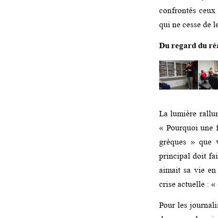
confrontés ceux q
qui ne cesse de l
Du regard du réa
La lumière rallum
« Pourquoi une f
grèques » que v
principal doit fa
aimait sa vie en
crise actuelle : 
Pour les journali