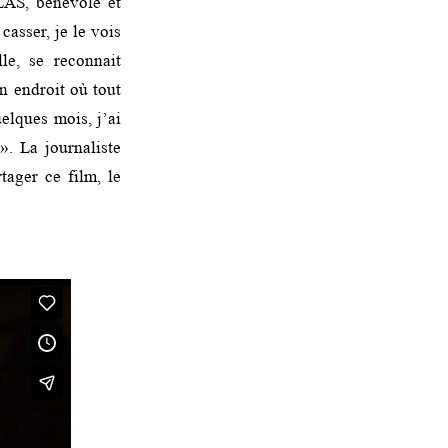
LAS, bénévole et
casser, je le vois
e, se reconnait
n endroit où tout
uelques mois, j’ai
». La journaliste
ager ce film, le