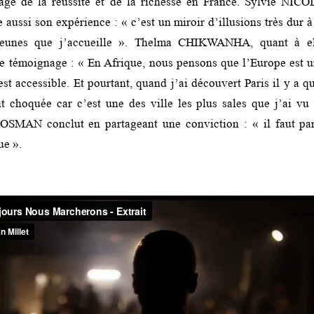
rage de la réussite et de la richesse en France. Sylvie NICO
e aussi son expérience : « c’est un miroir d’illusions très dur à 
jeunes que j’accueille ». Thelma CHIKWANHA, quant à ell
 témoignage : « En Afrique, nous pensons que l’Europe est u
st accessible. Et pourtant, quand j’ai découvert Paris il y a q
 choquée car c’est une des ville les plus sales que j’ai vu 
OSMAN conclut en partageant une conviction : « il faut part
ue ».