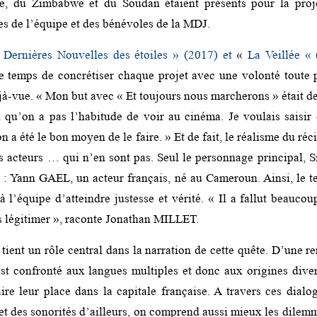
ie, du Zimbabwe et du Soudan étaient présents pour la proje
s de l’équipe et des bénévoles de la MDJ.
«
Dernières Nouvelles des étoiles » (2017) et
«
La Veillée «
temps de concrétiser chaque projet avec une volonté toute p
à-vue. « Mon but avec « Et toujours nous marcherons » était de 
x qu’on a pas l’habitude de voir au cinéma. Je voulais saisir
on a été le bon moyen de le faire. » Et de fait, le réalisme du réci
 acteurs … qui n’en sont pas. Seul le personnage principal, S
: Yann GAEL, un acteur français, né au Cameroun. Ainsi, le t
à l’équipe d’atteindre justesse et vérité. « Il a fallut beauco
 légitimer », raconte Jonathan MILLET.
tient un rôle central dans la narration de cette quête. D’une re
st confronté aux langues multiples et donc aux origines dive
aire leur place dans la capitale française. A travers ces dialo
 et des sonorités d’ailleurs, on comprend aussi mieux les dile