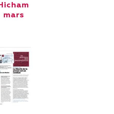
 Hicham
, mars