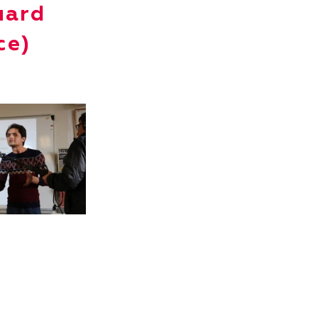
uard
ce)