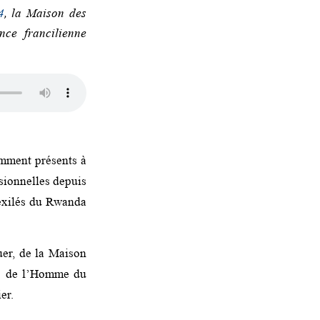
4
, la Maison des
nce francilienne
emment présents à
ssionnelles depuis
 exilés du Rwanda
uer, de la Maison
its de l’Homme du
er.