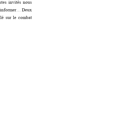
stes invités nous
é d’informer… Deux
elé sur le combat