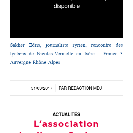
Sakher Edris, journaliste syrien, rencontre des
lycéens de Nicolas-Vermelle en Isère – France 3
Auvergne-Rhône-Alpes
31/03/2017
PAR
REDACTION MDJ
/
ACTUALITÉS
L’association