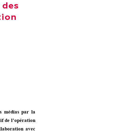
 des
tion
es médias par la
if de l’opération
llaboration avec