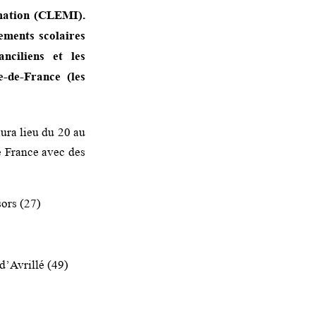
rmation (CLEMI).
ements scolaires
nciliens et les
e-de-France (les
ura lieu du 20 au
e France avec des
ors (27)
d’Avrillé (49)