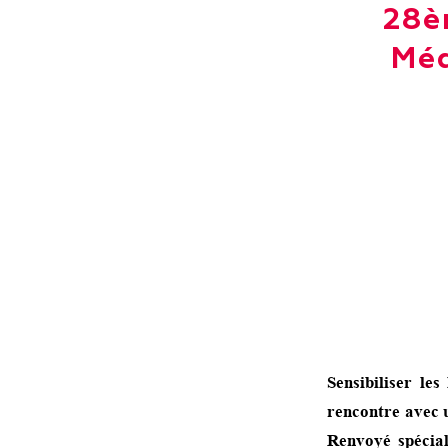
28è
Méd
Sensibiliser le
rencontre avec u
Renvoyé spécial