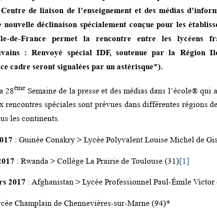
e Centre de liaison de l’enseignement et des médias d’info
e nouvelle déclinaison spécialement conçue pour les établiss
le-de-France permet la rencontre entre les lycéens fra
rivains : Renvoyé spécial IDF, soutenue par la Région Il
ce cadre seront signalées par un astérisque*).
ème
la 28
Semaine de la presse et des médias dans l’école® qui a
x rencontres spéciales sont prévues dans différentes régions d
ous les continents.
2017
: Guinée Conakry > Lycée Polyvalent Louise Michel de Gis
2017
: Rwanda > Collège La Prairie de Toulouse (31)
[1]
rs 2017
: Afghanistan > Lycée Professionnel Paul-Émile Victor 
ycée Champlain de Chennevières-sur-Marne (94)*