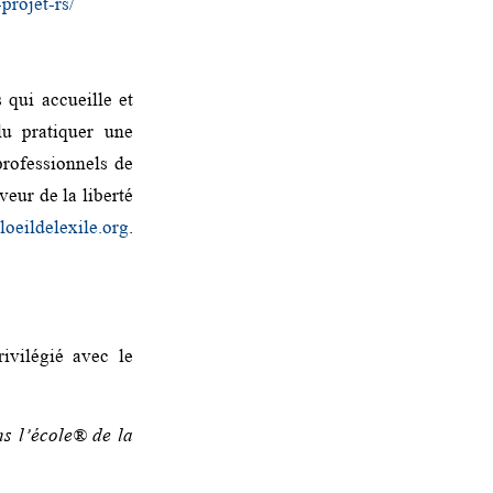
projet-rs/
 qui accueille et
lu pratiquer une
 professionnels de
veur de la liberté
oeildelexile.org
.
ivilégié avec le
s l’école® de la