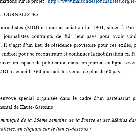
mations sur le projet :
http://www.maisondesjournalistes.org/le-
S JOURNALISTES
urnalistes (MDJ) est une association loi 1901, située à Paris
journalistes contraints de fuir leur pays pour avoir vou
. Il s’agit d’un lieu de résidence provisoire pour ces exilés,
 endroit pour se reconstruire et continuer la mobilisation en fa
trouver un espace de publication dans son journal en ligne
www.l
MDJ a accueilli 360 journalistes venus de plus de 60 pays.
nvoyé spécial organisée dans le cadre d’un partenariat pr
mental de Haute-Garonne
mmuniqué de la 28ème semaine de la Presse et des Médias dan
listes, en cliquant sur le lien ci-dessous :