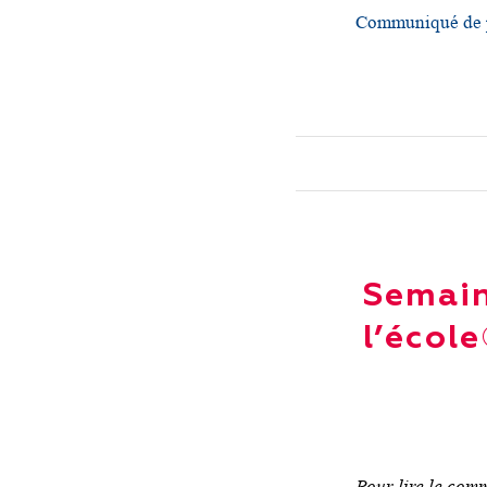
Communiqué de pr
Semain
l’écol
Pour lire le com