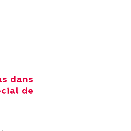
as dans
cial de
 :