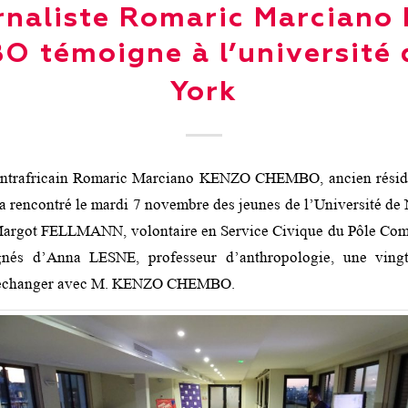
rnaliste Romaric Marcian
 témoigne à l’université
York
centrafricain Romaric Marciano KENZO CHEMBO, ancien résid
 a rencontré le mardi 7 novembre des jeunes de l’Université de
Margot FELLMANN, volontaire en Service Civique du Pôle Com
és d’Anna LESNE, professeur d’anthropologie, une vingta
u échanger avec M. KENZO CHEMBO.