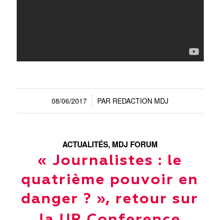
08/06/2017
PAR
REDACTION MDJ
/
ACTUALITÉS
,
MDJ FORUM
« Journalistes : le
quatrième pouvoir en
danger ? », retour sur