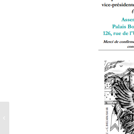
[VIDÉO] Bibliothèque
Gutenberg, rencontre
avec l’écrivain Khosraw
...