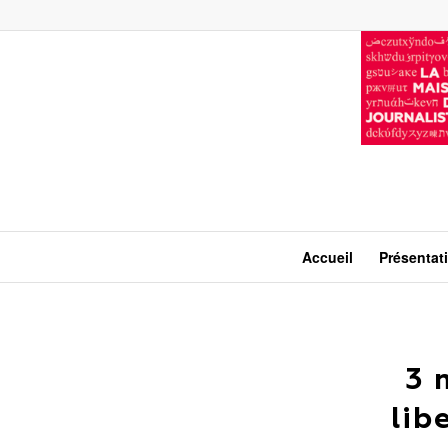
Accueil
Présentat
3 
lib