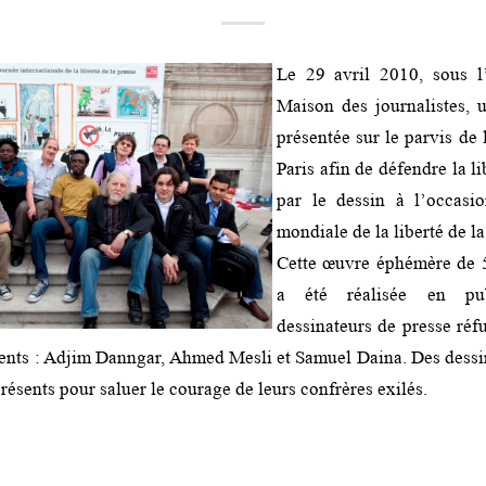
Le 29 avril 2010, sous l
Maison des journalistes, 
présentée sur le parvis de 
Paris afin de défendre la li
par le dessin à l’occasi
mondiale de la liberté de la
Cette œuvre éphémère de 5
a été réalisée en pub
dessinateurs de presse réfu
nts : Adjim Danngar, Ahmed Mesli et Samuel Daina. Des dessi
présents pour saluer le courage de leurs confrères exilés.