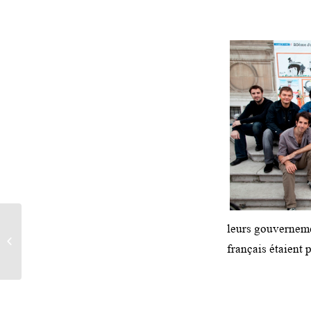
leurs gouverneme
Journée mondiale de la presse (2010) –
français étaient 
Fazal Ur-Rehman Afridi