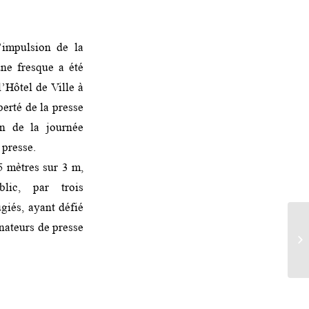
’impulsion de la
une fresque a été
l’Hôtel de Ville à
berté de la presse
on de la journée
 presse.
 mètres sur 3 m,
lic, par trois
giés, ayant défié
nateurs de presse
« 
l’