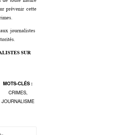
s de toute nature
ur prévenir cette
rimes.
aux journalistes
torités.
ALISTES SUR
MOTS-CLÉS :
CRIMES
,
JOURNALISME