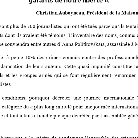
garants de notre liberté ».
Christian Auboyneau, Président de la Maison
ont plus de 700 journalistes qui ont été tués parce qu’ils tenta
its dont ils avaient été témoins. L’inventaire des noms, connu
n se souviendra entre autres d’Anna Politkovskaïa, assassinée à
re, à peine 10% des crimes commis contre des professionnel
ndamnation de leurs auteurs. Cette quasi-impunité constitue 
ls et les groupes armés qui se font régulièrement remarquer 
istes.
 conditions, pourquoi décréter une journée internationale 
 catégorie du « plus long intitulé pour une journée international
use et tout à fait officielle puisque décrétée par l’assemblée gé