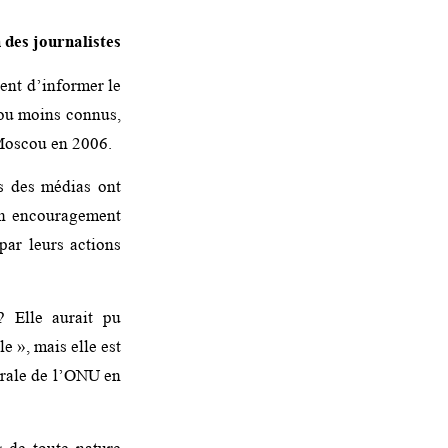
 des journalistes
ient d’informer le
s ou moins connus,
 Moscou en 2006.
s des médias ont
un encouragement
par leurs actions
? Elle aurait pu
e », mais elle est
nérale de l’ONU en