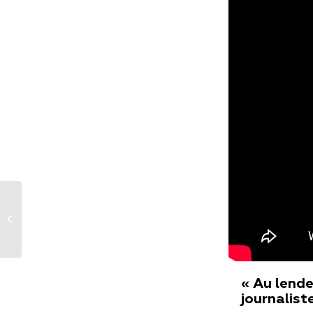
Renvoyé Spécial PJJ Val
d’Oise : C’est parti avec
les stages de...
« Au lende
journalist