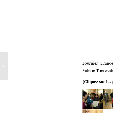
« Why They Left. Stories of Iranian
Fournier (Franc
Activists in Exile » (Human Rights
Valérie Trierweil
Watch,...
[Cliquez sur les