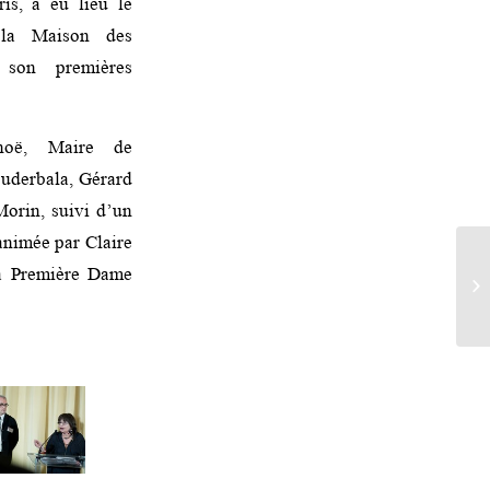
is, a eu lieu le
la Maison des
 son premières
noë, Maire de
ouderbala, Gérard
Morin, suivi d’un
 animée par Claire
la Première Dame