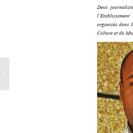
Deux journalist
l’Etablissement
organisés dans l
Culture et du Min
« Ce ne sont pas des
animaux… ce sont des
monstres » –
Témoignage...