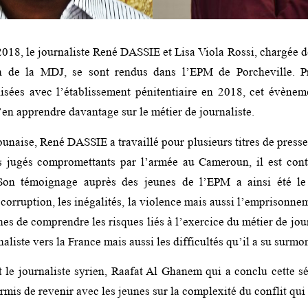
2018, le journaliste René DASSIE et Lisa Viola Rossi, chargée
ion de la MDJ, se sont rendus dans l’EPM de Porcheville. P
isées avec l’établissement pénitentiaire en 2018, cet évène
en apprendre davantage sur le métier de journaliste.
naise, René DASSIE a travaillé pour plusieurs titres de presse
es jugés compromettants par l’armée au Cameroun, il est cont
on témoignage auprès des jeunes de l’EPM a ainsi été le
 corruption, les inégalités, la violence mais aussi l’emprisonn
es de comprendre les risques liés à l’exercice du métier de jour
naliste vers la France mais aussi les difficultés qu’il a su surmon
st le journaliste syrien, Raafat Al Ghanem qui a conclu cette sé
rmis de revenir avec les jeunes sur la complexité du conflit qui 