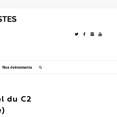
Nos événements
l du C2
e)