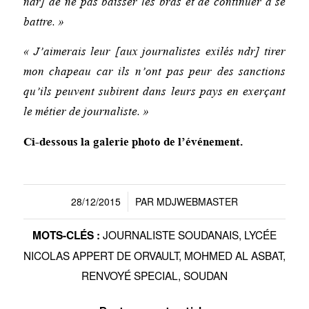
ndr] de ne pas baisser les bras et de continuer à se
battre. »
« J’aimerais leur [aux journalistes exilés ndr] tirer
mon chapeau car ils n’ont pas peur des sanctions
qu’ils peuvent subirent dans leurs pays en exerçant
le métier de journaliste. »
Ci-dessous la galerie photo de l’événement.
28/12/2015
PAR
MDJWEBMASTER
/
JOURNALISTE SOUDANAIS
,
LYCÉE
MOTS-CLÉS :
NICOLAS APPERT DE ORVAULT
,
MOHMED AL ASBAT
,
RENVOYÉ SPECIAL
,
SOUDAN