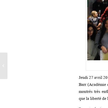
Entretien du journaliste
marocain Hicham
Mansouri sur France Inter
Jeudi 27 avril 2
Barr (Académie d
montrés très ent
que la liberté de