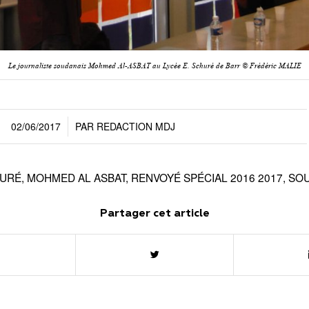
Le journaliste soudanais Mohmed Al-ASBAT au Lycée E. Schuré de Barr © Frédéric MALIE
02/06/2017
PAR
REDACTION MDJ
/
URÉ
,
MOHMED AL ASBAT
,
RENVOYÉ SPÉCIAL 2016 2017
,
SO
Partager cet article