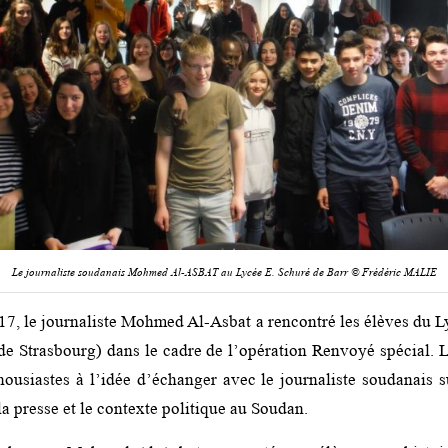
Le journaliste soudanais Mohmed Al-ASBAT au Lycée E. Schuré de Barr © Frédéric MALIE
017, le journaliste Mohmed Al-Asbat a rencontré les élèves du L
e Strasbourg) dans le cadre de l’opération Renvoyé spécial. L
housiastes à l’idée d’échanger avec le journaliste soudanais su
 la presse et le contexte politique au Soudan.