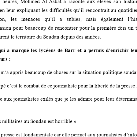
s heures, Mohmed Al-Asbat a raconté aux élèves son histoir
en leur expliquant les difficultés qu’il rencontrait au quotidi
on, les menaces qu’il a subies, mais également l’his
asion pour beaucoup de rencontrer pour la première fois un 
irent le territoire du Soudan depuis des années.
ui a marqué les lycéens de Barr et a permis d’enrichir leu
ours :
m’a appris beaucoup de choses sur la situation politique souda
pé c’est le combat de ce journaliste pour la liberté de la presse
e aux journalistes exilés que je les admire pour leur détermina
 militaires au Soudan est horrible »
a presse est fondamentale car elle permet aux journalistes d’inf