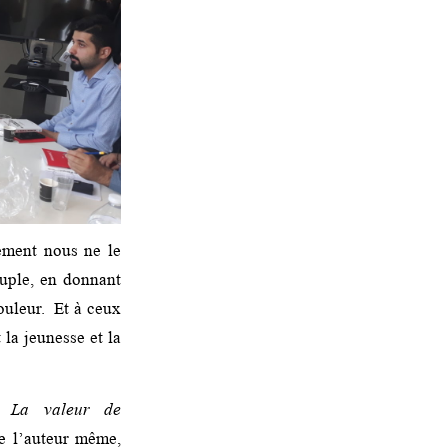
rement nous ne le
euple, en donnant
ouleur. Et à ceux
 la jeunesse et la
re
La valeur de
e l’auteur même,