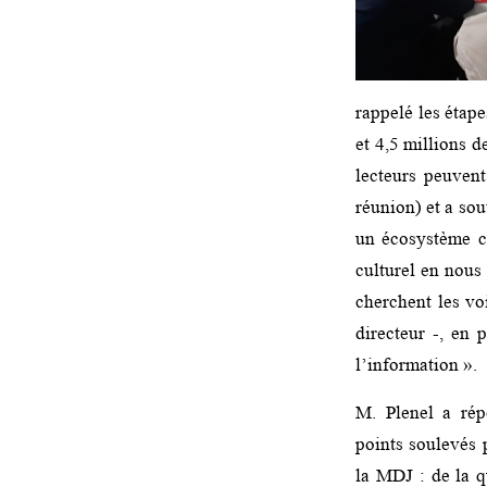
rappelé les étap
et 4,5 millions d
lecteurs peuvent
réunion) et a so
un écosystème c
culturel en nous 
cherchent les vo
directeur -, en
l’information ».
M. Plenel a rép
points soulevés p
la MDJ : de la q