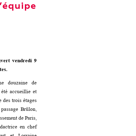
’équipe
uvert vendredi 9
tes.
ne douzaine de
 été accueillie et
 des trois étages
 passage Brûlon,
ssement de Paris,
dactrice en chef
art et Lorraine