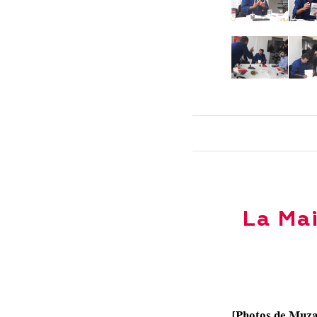
La Mai
[Photos de
Muza