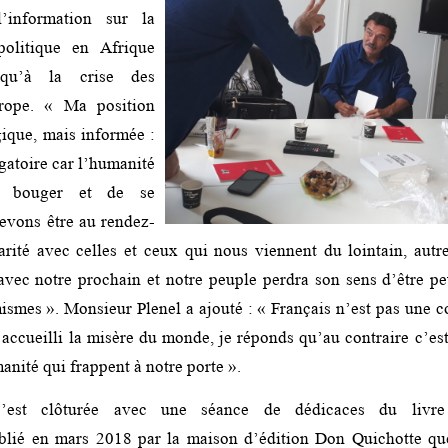
l’information sur la
-politique en Afrique
squ’à la crise des
rope. « Ma position
gique, mais informée :
igatoire car l’humanité
e bouger et de se
evons être au rendez-
arité avec celles et ceux qui nous viennent du lointain, aut
avec notre prochain et notre peuple perdra son sens d’être p
mismes ». Monsieur Plenel a ajouté : « Français n’est pas une c
accueilli la misère du monde, je réponds qu’au contraire c’est
anité qui frappent à notre porte ».
s’est clôturée avec une séance de dédicaces du liv
lié en mars 2018 par la maison d’édition Don Quichotte qu