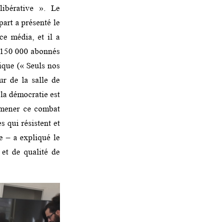
libérative ». Le
art a présenté le
ce média, et il a
e 150 000 abonnés
mique (« Seuls nos
ur de la salle de
la démocratie est
 mener ce combat
s qui résistent et
e – a expliqué le
et de qualité de