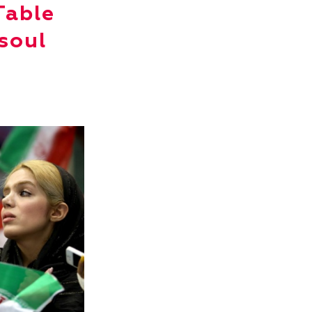
 Table
soul