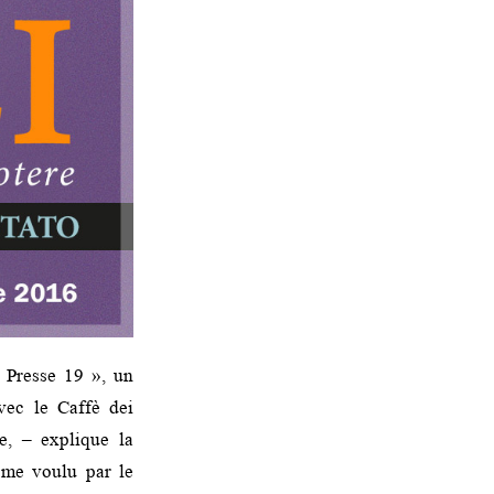
« Presse 19 », un
vec le Caffè dei
e, – explique la
isme voulu par le