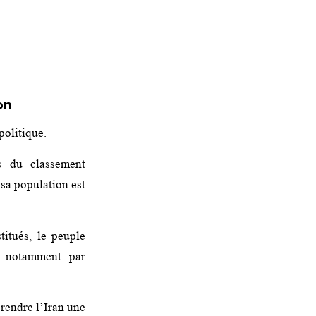
on
politique.
es du classement
 sa population est
titués, le peuple
e notamment par
e rendre l’Iran une