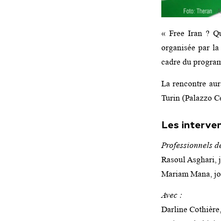
« Free Iran ? Qu
organisée par la
cadre du program
La rencontre aur
Turin (Palazzo Ce
Les interven
Professionnels de
Rasoul Asghari, j
Mariam Mana, jou
Avec :
Darline Cothière,