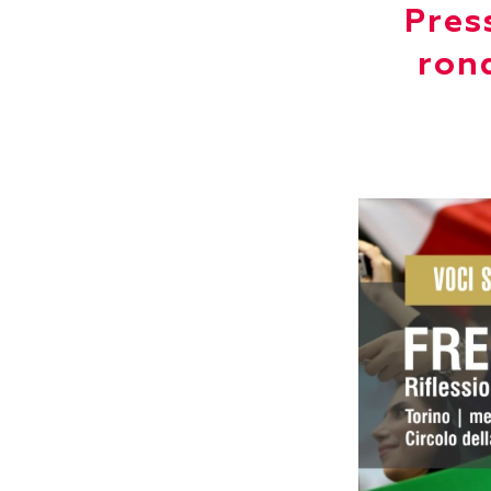
Press
ron