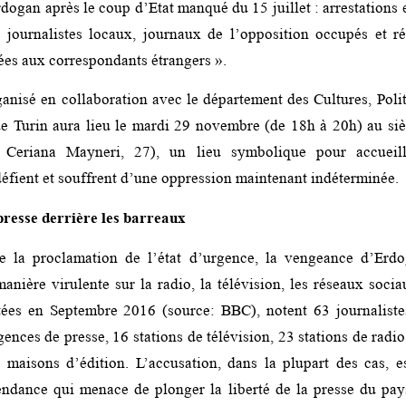
ogan après le coup d’Etat manqué du 15 juillet : arrestations
 journalistes locaux, journaux de l’opposition occupés et ré
iées aux correspondants étrangers ».
anisé en collaboration avec le département des Cultures, Polit
de Turin aura lieu le mardi 29 novembre (de 18h à 20h) au si
o Ceriana Mayneri, 27), un lieu symbolique pour accueill
défient et souffrent d’une oppression maintenant indéterminée.
 presse derrière les barreaux
 la proclamation de l’état d’urgence, la vengeance d’Erd
anière virulente sur la radio, la télévision, les réseaux soci
tées en Septembre 2016 (source: BBC), notent 63 journalistes
ences de presse, 16 stations de télévision, 23 stations de radi
 maisons d’édition. L’accusation, dans la plupart des cas, e
tendance qui menace de plonger la liberté de la presse du pay