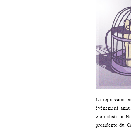
La répression en
événement annue
giornalisti. « 
présidente du Ca