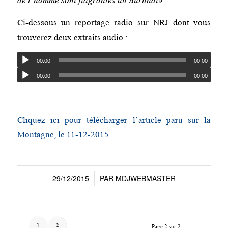
de l’homme sont flagrantes au Burundi»
Ci-dessous un reportage radio sur NRJ dont vous
trouverez deux extraits audio :
00:00
00:00
00:00
00:00
Cliquez ici pour télécharger l’article paru sur la
Montagne, le 11-12-2015
.
29/12/2015
PAR
MDJWEBMASTER
/
1
2
Page 2 sur 2