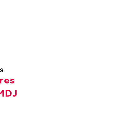
S
res
 MDJ