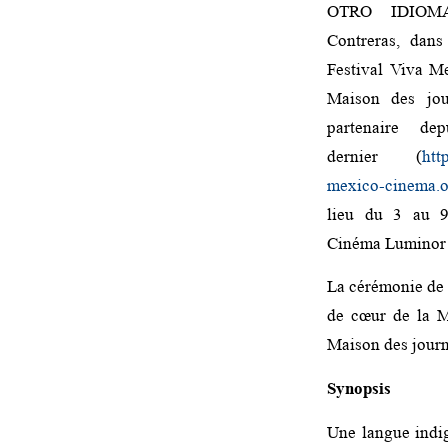
OTRO IDIOMA
Contreras, dans
Festival Viva M
Maison des jour
partenaire dep
dernier (
htt
mexico-cinema.o
lieu du 3 au 9
Cinéma Luminor –
La cérémonie de c
de cœur de la M
Maison des journ
Synopsis
Une langue indigè