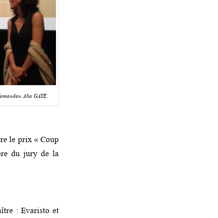
J Mamoudou Alia GAYE
tre le prix « Coup
re du jury de la
ître : Evaristo et