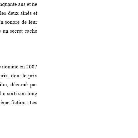
inquante ans et ne
 les deux aînés et
on sonore de leur
e un secret caché
é nominé en 2007
rix, dont le prix
ilm, décerné par
 a sorti son long
ième fiction : Les