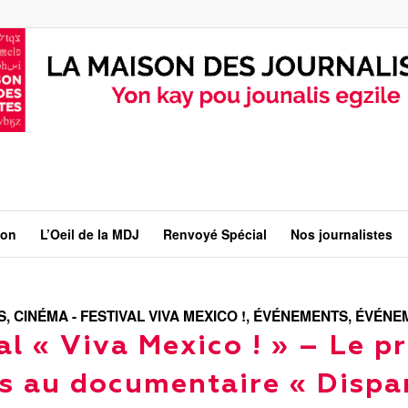
ion
L’Oeil de la MDJ
Renvoyé Spécial
Nos journalistes
S
,
CINÉMA - FESTIVAL VIVA MEXICO !
,
ÉVÉNEMENTS
,
ÉVÉNEM
al « Viva Mexico ! » – Le p
s au documentaire « Dispa