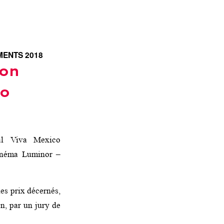
ENTS 2018
son
co
val Viva Mexico
Cinéma Luminor –
les prix décernés,
n, par un jury de