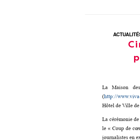
ACTUALITÉ
Ci
p
La Maison des 
(
http://www.viv
Hôtel de Ville de
La cérémonie de c
le « Coup de cœu
journalistes en ex