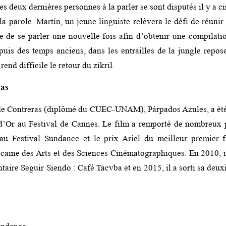
les deux dernières personnes à la parler se sont disputés il y a c
la parole. Martin, un jeune linguiste relèvera le défi de réunir
e de se parler une nouvelle fois afin d’obtenir une compilati
puis des temps anciens, dans les entrailles de la jungle repos
rend difficile le retour du zikril.
ras
 de Contreras (diplômé du CUEC-UNAM), Párpados Azules, a ét
’Or au Festival de Cannes. Le film a remporté de nombreux p
 au Festival Sundance et le prix Ariel du meilleur premier f
aine des Arts et des Sciences Cinématographiques. En 2010, il
ire Seguir Siendo : Café Tacvba et en 2015, il a sorti sa deux