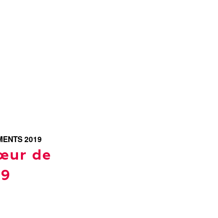
ENTS 2019
œur de
19