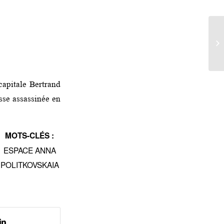
En
L’
capitale Bertrand
sse assassinée en
MOTS-CLÉS :
ESPACE ANNA
POLITKOVSKAIA