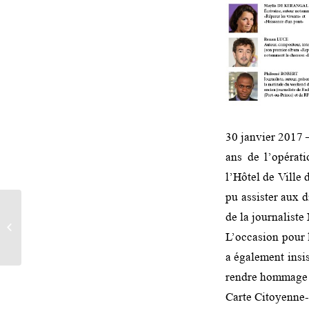
30 janvier 2017 –
ans de l’opérat
l’Hôtel de Ville 
pu assister aux d
MAISON DES
de la journalist
JOURNALISTES :
L’occasion pour l
DOSSIER DE PRESSE
(JANVIER 2018)
a également insis
rendre hommage a
Carte Citoyenne-