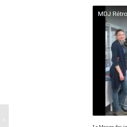
La MDJ soutient Contre-
pouvoirs de Malek
Bensmaïl
La Maison des jou