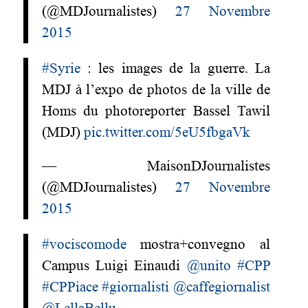
(@MDJournalistes)
27 Novembre
2015
#Syrie
: les images de la guerre. La
MDJ à l’expo de photos de la ville de
Homs du photoreporter Bassel Tawil
(MDJ)
pic.twitter.com/5eU5fbgaVk
— MaisonDJournalistes
(@MDJournalistes)
27 Novembre
2015
#vociscomode
mostra+convegno al
Campus Luigi Einaudi
@unito
#CPP
#CPPiace
#giornalisti
@caffegiornalist