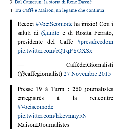
3.
Dal Camerun: la storia di René Dassié
4.
Tra Caffè e Maison, un legame che continua
Eccoci
#VociScomode
ha inizio! Con i
saluti di
@unito
e di Rosita Ferrato,
presidente del Caffè
#pressfreedom
pic.twitter.com/cQTqPYOXSx
— CaffèdeiGiornalisti
(@caffegiornalist)
27 Novembre 2015
Presse 19 à Turin : 260 journalistes
enregistrés à la rencontre
#Vociscomode
pic.twitter.com/lrkcvmny5N
—
MaisonDJournalistes