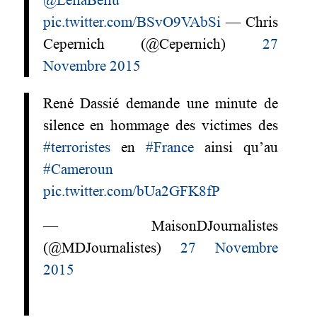
@LellaBellu
pic.twitter.com/BSvO9VAbSi
— Chris
Cepernich (@Cepernich)
27
Novembre 2015
René Dassié demande une minute de
silence en hommage des victimes des
#terroristes
en
#France
ainsi qu’au
#Cameroun
pic.twitter.com/bUa2GFK8fP
— MaisonDJournalistes
(@MDJournalistes)
27 Novembre
2015