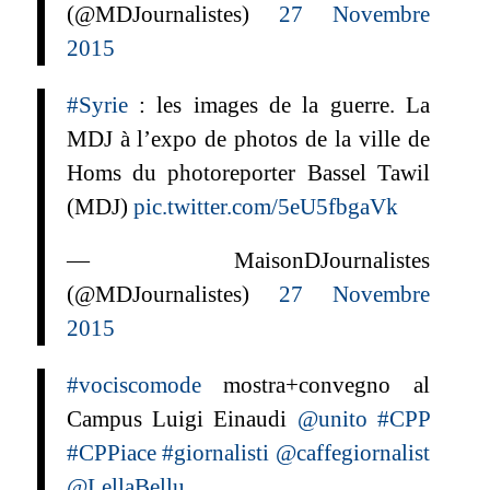
(@MDJournalistes)
27 Novembre
2015
#Syrie
: les images de la guerre. La
MDJ à l’expo de photos de la ville de
Homs du photoreporter Bassel Tawil
(MDJ)
pic.twitter.com/5eU5fbgaVk
— MaisonDJournalistes
(@MDJournalistes)
27 Novembre
2015
#vociscomode
mostra+convegno al
Campus Luigi Einaudi
@unito
#CPP
#CPPiace
#giornalisti
@caffegiornalist
@LellaBellu