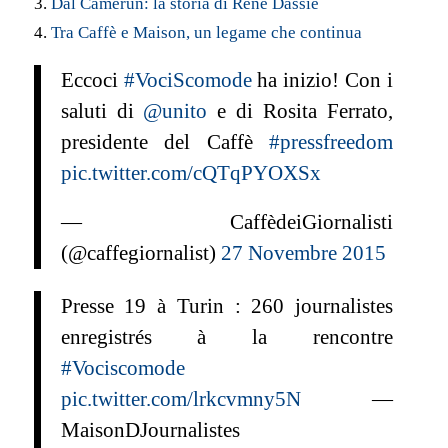
3.
Dal Camerun: la storia di René Dassié
4.
Tra Caffè e Maison, un legame che continua
Eccoci
#VociScomode
ha inizio! Con i
saluti di
@unito
e di Rosita Ferrato,
presidente del Caffè
#pressfreedom
pic.twitter.com/cQTqPYOXSx
— CaffèdeiGiornalisti
(@caffegiornalist)
27 Novembre 2015
Presse 19 à Turin : 260 journalistes
enregistrés à la rencontre
#Vociscomode
pic.twitter.com/lrkcvmny5N
—
MaisonDJournalistes