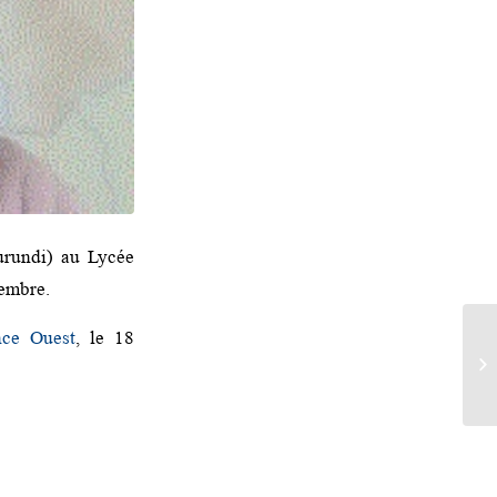
rundi) au Lycée
cembre.
nce Ouest
, le 18