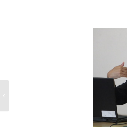
France Culture s’invite à
la Maison des
journalistes