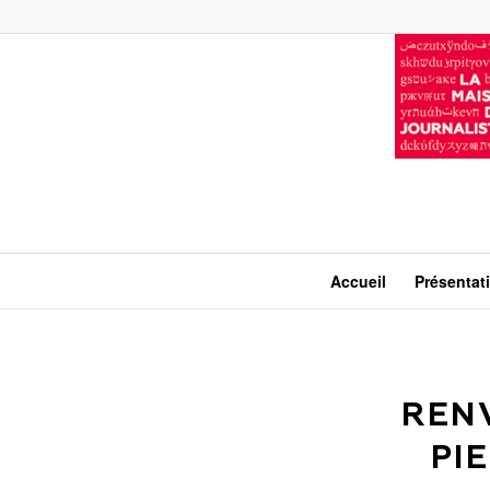
Accueil
Présentat
RENV
PI