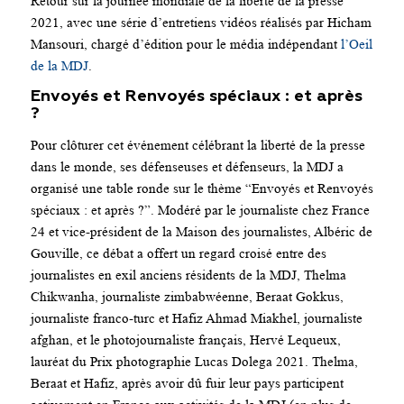
Retour sur la journée mondiale de la liberté de la presse
2021, avec une série d’entretiens vidéos réalisés par Hicham
Mansouri, chargé d’édition pour le média indépendant
l’Oeil
de la MDJ
.
Envoyés et Renvoyés spéciaux : et après
?
Pour clôturer cet événement célébrant la liberté de la presse
dans le monde, ses défenseuses et défenseurs, la MDJ a
organisé une table ronde sur le thème “Envoyés et Renvoyés
spéciaux : et après ?”. Modéré par le journaliste chez France
24 et vice-président de la Maison des journalistes, Albéric de
Gouville, ce débat a offert un regard croisé entre des
journalistes en exil anciens résidents de la MDJ, Thelma
Chikwanha, journaliste zimbabwéenne, Beraat Gokkus,
journaliste franco-turc et Hafiz Ahmad Miakhel, journaliste
afghan, et le photojournaliste français, Hervé Lequeux,
lauréat du Prix photographie Lucas Dolega 2021. Thelma,
Beraat et Hafiz, après avoir dû fuir leur pays participent