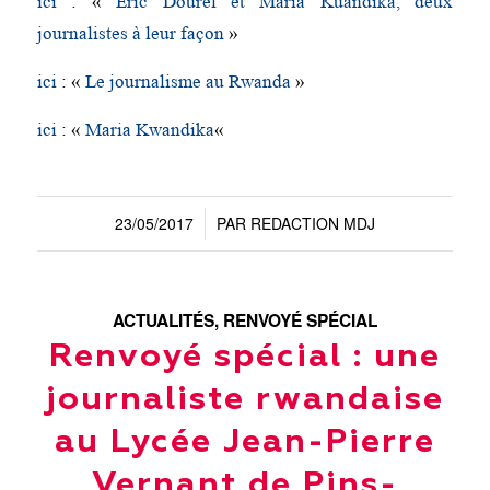
ici
: «
Eric Dourel et Maria Kuandika, deux
journalistes à leur façon
»
ici
: «
Le journalisme au Rwanda
»
ici
: «
Maria Kwandika
«
23/05/2017
PAR
REDACTION MDJ
/
ACTUALITÉS
,
RENVOYÉ SPÉCIAL
Renvoyé spécial : une
journaliste rwandaise
au Lycée Jean-Pierre
Vernant de Pins-