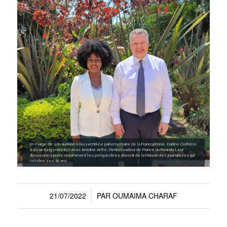
En marge de son audition à l’Assemblée parlementaire de la Francophonie, Darline Cothière
a eu un long entretien avec Antoine Anfré, l’Ambassadeur de France au Rwanda. Leur
discussion a porté notamment les perspectives d’avenir de la Maison des journalistes qui
célèbre ses 20 ans.
21/07/2022
PAR
OUMAIMA CHARAF
/