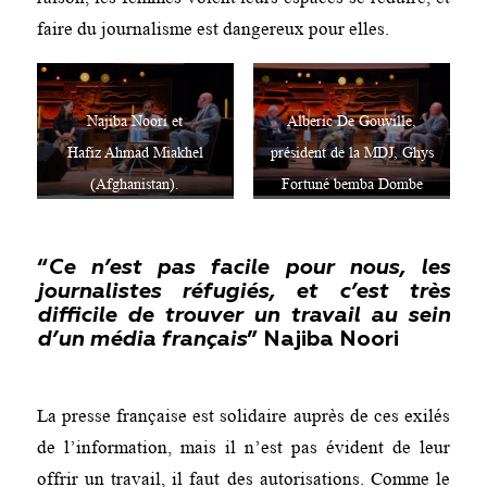
faire du journalisme est dangereux pour elles.
Najiba Noori et
Alberic De Gouville,
Hafiz Ahmad Miakhel
président de la MDJ, Ghys
(Afghanistan).
Fortuné bemba Dombe
(Congo Brazaville) et Elyse
Ngabire (Burundi).
“
Ce n’est pas facile pour nous, les
journalistes réfugiés, et c’est très
difficile de trouver un travail au sein
d’un média
français
”
Najiba Noori
La presse française est solidaire auprès de ces exilés
de l’information, mais il n’est pas évident de leur
offrir un travail, il faut des autorisations. Comme le