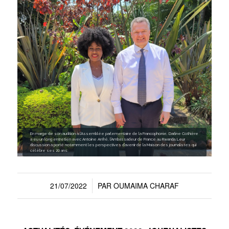
En marge de son audition à l’Assemblée parlementaire de la Francophonie, Darline Cothière
a eu un long entretien avec Antoine Anfré, l’Ambassadeur de France au Rwanda. Leur
discussion a porté notamment les perspectives d’avenir de la Maison des journalistes qui
célèbre ses 20 ans.
21/07/2022
PAR
OUMAIMA CHARAF
/