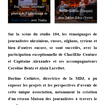
Eric Valmir, Secrétaire
Beraat Gokkus (Turquie)
général de l’information de
avec Sakher Edris (Syrie).
Radio France
, avec Nadiia
Ivanova (Ukraine) et Anna
Sur la scène du studio 104, les témoignages de
Shpakova (Bélarus).
journalistes ukrainiens, russes, afghans, syriens et
bien d’autres encore, se sont succédés, avec la
participation exceptionnelle de CharlElie Couture
et Capitaine Alexandre et ses accompagnateurs
Caroline Bentz et Alain Larribet.
Darline Cothière, directrice de la MDJ, a pu
exposer les projets et les perspectives d’avenir de
cette unique association, notamment la création
d’un réseau Maison des journalistes à travers le