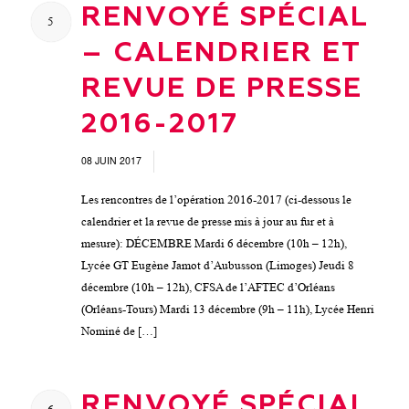
RENVOYÉ SPÉCIAL
5
– CALENDRIER ET
REVUE DE PRESSE
2016-2017
08 JUIN 2017
/
Les rencontres de l’opération 2016-2017 (ci-dessous le
calendrier et la revue de presse mis à jour au fur et à
mesure): DÉCEMBRE Mardi 6 décembre (10h – 12h),
Lycée GT Eugène Jamot d’Aubusson (Limoges) Jeudi 8
décembre (10h – 12h), CFSA de l’AFTEC d’Orléans
(Orléans-Tours) Mardi 13 décembre (9h – 11h), Lycée Henri
Nominé de […]
RENVOYÉ SPÉCIAL