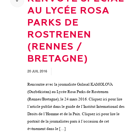
6
AU LYCÉE ROSA
PARKS DE
ROSTRENEN
(RENNES /
BRETAGNE)
20 JUIL 2016
/
Rencontre avec la journaliste Gulasal KAMOLOVA
(Ouzbékistan) au Lycée Rosa Parks de Rostrenen
(Rennes/Bretagne), le 24 mars 2016. Cliquez ici pour lire
l’article publié dans le guide de l’Institut International des
Droits de l’Homme et de la Paix. Cliquez ici pour lire le
portrait de la journalistes paru à l’occasion de cet
évènement dans le […]