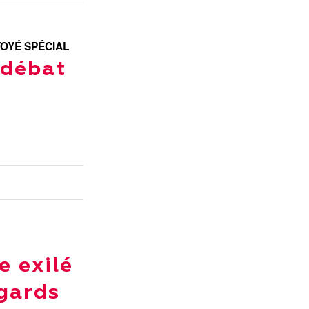
OYÉ SPÉCIAL
-débat
e exilé
egards