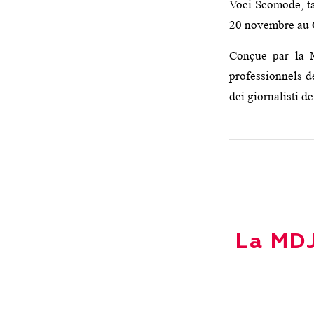
Voci Scomode, ta
20 novembre au C
Conçue par la M
professionnels d
dei giornalisti de
La MDJ