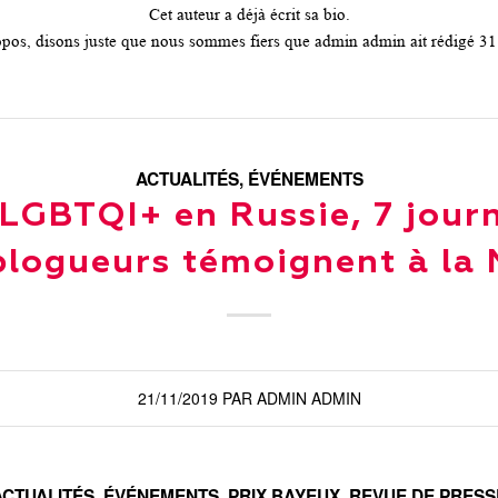
Cet auteur a déjà écrit sa bio.
opos, disons juste que nous sommes fiers que
admin admin
ait rédigé 31
ACTUALITÉS
,
ÉVÉNEMENTS
 LGBTQI+ en Russie, 7 journ
blogueurs témoignent à la
21/11/2019
PAR
ADMIN ADMIN
ACTUALITÉS
,
ÉVÉNEMENTS
,
PRIX BAYEUX
,
REVUE DE PRESS