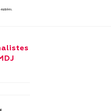
 entrées.
alistes
 MDJ
E