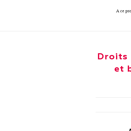
A ce pr
Droits
et 