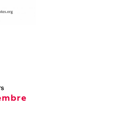
TS
cembre