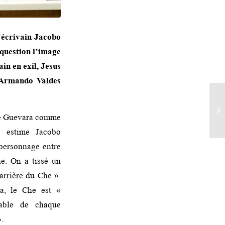
l’écrivain Jacobo
question l’image
in en exil, Jesus
, Armando Valdes
he Guevara comme
– estime Jacobo
personnage entre
e. On a tissé un
arrière du Che ».
a, le Che est «
éable de chaque
.