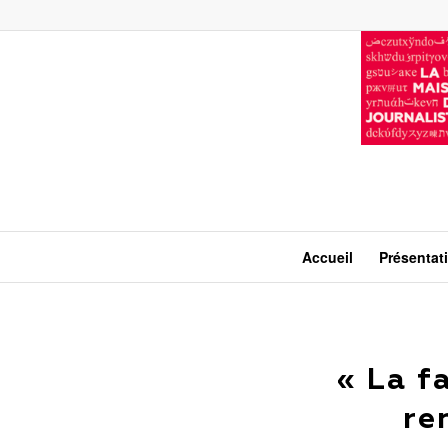
Accueil
Présentat
« La f
re