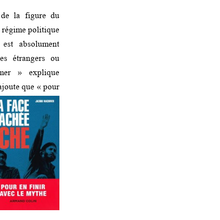
 de la figure du
 régime politique
 est absolument
tes étrangers ou
rmer » explique
 ajoute
que « pour