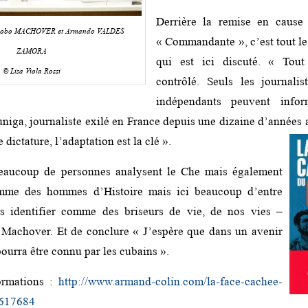
Derrière la remise en cause
acobo MACHOVER et Armando VALDES
« Commandante », c’est tout le
ZAMORA
qui est ici discuté. « Tout
© Lisa Viola Rossi
contrôlé. Seuls les journalis
indépendants peuvent info
Zuniga, journaliste exilé en France depuis une dizaine d’années
 dictature, l’adaptation est la clé ».
eaucoup de personnes analysent le Che mais également
mme des hommes d’Histoire mais ici beaucoup d’entre
s identifier comme des briseurs de vie, de nos vies –
 Machover. Et de conclure « J’espère que dans un avenir
pourra être connu par les cubains ».
ormations :
http://www.armand-colin.com/la-face-cachee-
617684