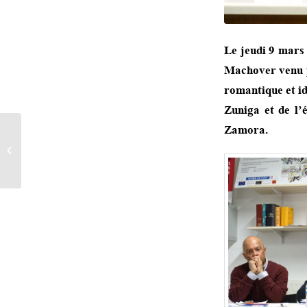
Le jeudi 9 mars 
Machover venu p
romantique et id
Zuniga et de l’
Zamora.
Presse au Maroc :
Interview avec Hicham
Mansouri (Profession
Education, mars...