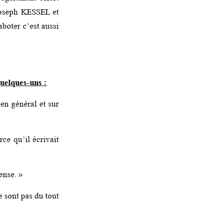
Joseph KESSEL et
aboter c’est aussi
quelques-uns :
 en général et sur
ce qu’il écrivait
ense. »
 sont pas du tout