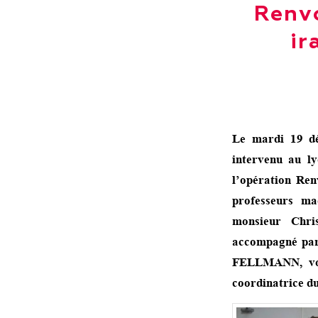
Renvo
ir
Le mardi 19 dé
intervenu au l
l’opération Ren
professeurs m
monsieur Chri
accompagné par 
FELLMANN, vol
coordinatrice du