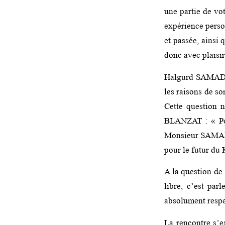
une partie de vo
expérience perso
et passée, ainsi 
donc avec plaisi
Halgurd SAMAD a
les raisons de so
Cette question 
BLANZAT : « Pou
Monsieur SAMAD a
pour le futur du 
A la question de 
libre, c’est parl
absolument respe
La rencontre s’e