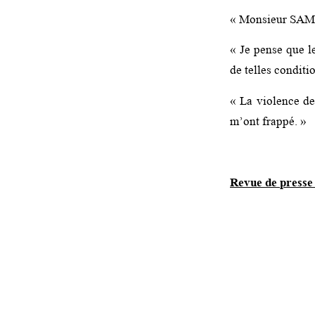
« Monsieur SAMAD
« Je pense que l
de telles conditi
« La violence de
m’ont frappé. »
Revue de presse