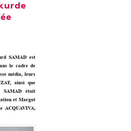
 kurde
cée
lgurd SAMAD est
ans le cadre de
sse média, leurs
ZAT, ainsi que
rd SAMAD était
sation et Margot
nne ACQUAVIVA,