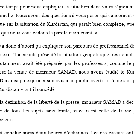
tre temps pour nous expliquer la situation dans votre région au
nnelle. Nous avons des questions à vous poser qui concernent v
que sur la situation du Kurdistan, qui paraît bien complexe, vu
r que nous vous cédons la parole maintenant. »
 donc d’abord pu expliquer son parcours de professionnel de 
n exil. Il a ensuite présenté la situation géopolitique très comp
notamment avait été préparée par les professeurs, comme le 
r la venue de monsieur SAMAD, nous avons étudié le Kurd
 ainsi pu exprimer son avis à un public averti : « Je ne suis p
Kurdistan », a-t-il concédé.
la définition de la liberté de la presse, monsieur SAMAD a déc
er de tous les sujets sans limite, si ce n’est celle de la vie
cter ».
st conclue après deux heures d’échanges. Les professeurs ont