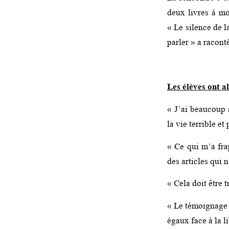
deux livres à m
« Le silence de l
parler » a raco
Les élèves ont a
« J’ai beaucoup a
la vie terrible 
« Ce qui m’a fra
des articles qui 
« Cela doit être 
« Le témoignage 
égaux face à la l