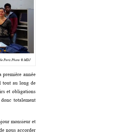
e de Paris Photo © MDJ
la première année
l tout au long de
irs et obligations
t donc totalement
njour monsieur et
de nous accorder