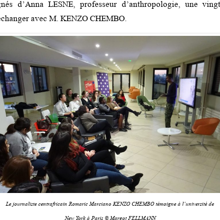
és d’Anna LESNE, professeur d’anthropologie, une vingta
u échanger avec M. KENZO CHEMBO.
Le journaliste centrafricain Romaric Marciano KENZO CHEMBO témoigne à l’université de
New York à Paris © Margot FELLMANN