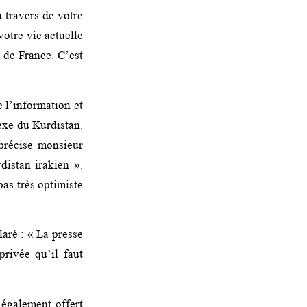
 travers de votre
otre vie actuelle
e de France. C’est
l’information et
lexe du Kurdistan.
précise monsieur
istan irakien ».
as très optimiste
laré : « La presse
 privée qu’il faut
 également offert