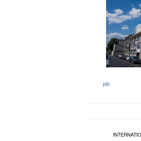
jilc
INTERNATI