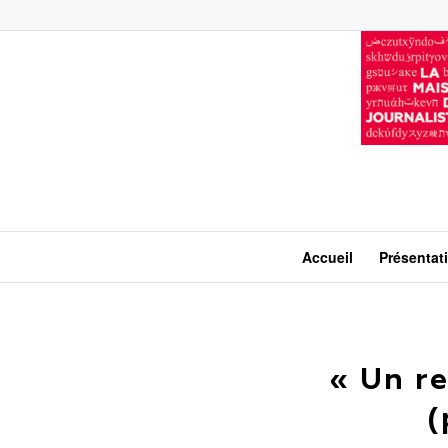
Accueil
Présentat
« Un re
(