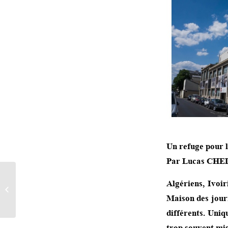
Un refuge pour l
Par Lucas CHED
La Maison des
Algériens, Ivoi
journalistes sur Télématin
Maison des journ
(France 2, 09/09/2015)
différents. Uniq
trop souvent mis