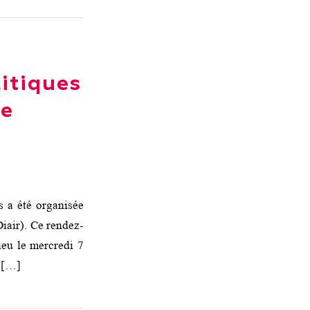
litiques
te
s a été organisée
Diair). Ce rendez-
ieu le mercredi 7
s […]