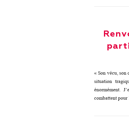
Renvo
part
« Son vécu, son c
situation trag
énormément. J’
combattent pour l