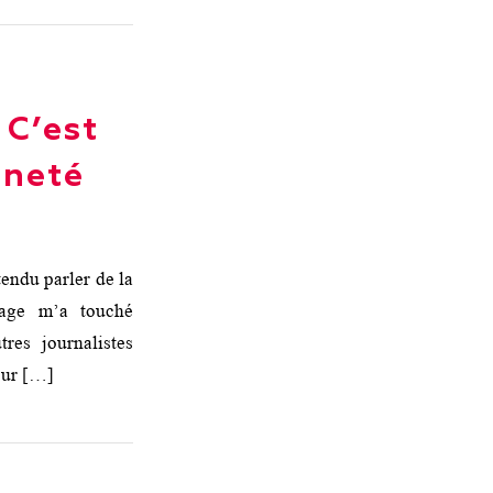
 C’est
nneté
tendu parler de la
nage m’a touché
es journalistes
our […]