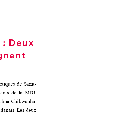
 : Deux
gnent
étiques de Saint-
dents de la MDJ,
Thelma Chikwanha,
udanais. Les deux