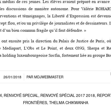
x médias de ces jeunes. Les élèves avaient préparé en avance 
les discussions de manière autonome. Pour Valérie ROHAR
erventions et témoignages, la Liberté d’Expression est devenu
pt flou, et/ou un privilège de journalistes et de dessinateurs. I
it d’un bien commun fragile qu’il faut défendre. »
ont ensuite pris la direction du Palais de Justice de Paris, où
e Mediapart, L’Obs et Le Point, et deux ONG, Sherpa et Re
la holding luxembourgeoise Socfin, fortement liée au groupe Bo
26/01/2018
PAR
MDJWEBMASTER
/
I
,
RENVOYÉ SPECIAL
,
RENVOYÉ SPÉCIAL 2017 2018
,
REPOR
FRONTIÈRES
,
THELMA CHIKWANHA