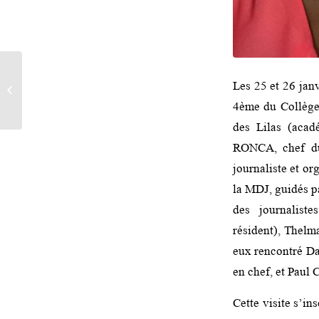
RENVOYE SPECIAL :
Les 25 et 26 jan
MANDIAN SIDIBE,
JOURNALISTE
4ème du Collège
GUINEEN, RENCONTRE
des Lilas (acad
LES LYCEENS...
RONCA, chef du 
journaliste et or
la MDJ, guidés p
des journalist
résident), Thel
eux rencontré D
en chef, et Paul 
Cette visite s’in