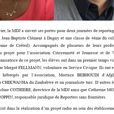
vier, la MDJ a ouvert ses portes pour deux journées de reportag
 Jean-Baptiste Clément à Dugny et une classe de 4ème du col
émie de Créteil). Accompagnés de plusieurs de leurs profe
projet pour l’association Citoyenneté et Jeunesse et
de 
ganisatrice de ce projet, les élèves ont dans un premier temps vi
ar Margot FELLMANN, volontaire en Service Civique. Ils ont e
es hébergés par l’association, Mortaza BEBHOUDI d’Afgh
ma CHIKWANHA du Zimbabwe et un journaliste turc. D’autres él
arline COTHIERE, directrice de la MDJ ainsi que Catherine MO
COPPIN, responsable juridique de Reporters sans frontières.
scrit dans la réalisation d’un projet radio au sein des établissem