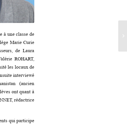
e à une classe de
lège Marie Curie
sseurs, de Laura
Valérie ROHART,
sité les locaux de
nsuite interviewé
anistan (ancien
èves ont quant à
NNET, rédactrice
ents qui participe