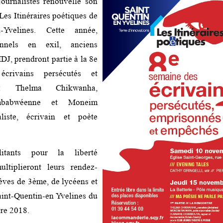
ournalistes renouvelle son
Les Itinéraires poétiques de
en-Yvelines. Cette année,
onnels en exil, anciens
DJ, prendront partie à la 8e
crivains persécutés et
 : Thelma Chikwanha,
zimbabwéenne et Moneim
liste, écrivain et poète
itants pour la liberté
ultiplieront leurs rendez-
èves de 3ème, de lycéens et
aint-Quentin-en Yvelines du
re 2018.