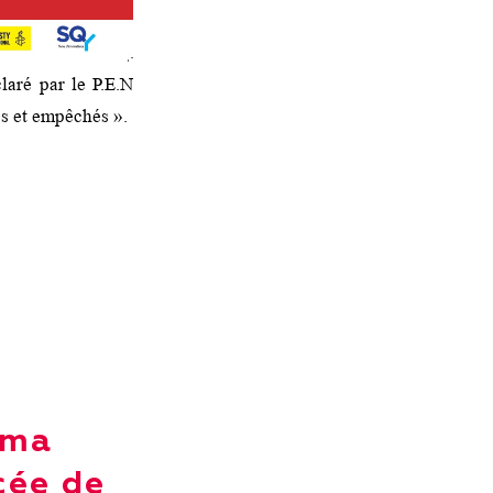
laré par le P.E.N
és et empêchés ».
lma
ée de