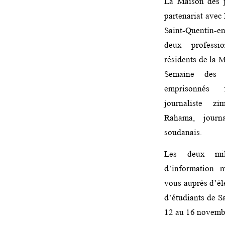
La Maison des j
partenariat avec 
Saint-Quentin-
deux professi
résidents de la M
Semaine des é
emprisonnés
journaliste 
Rahama, journa
soudanais.
Les deux mil
d’information m
vous auprès d’él
d’étudiants de S
12 au 16 novemb