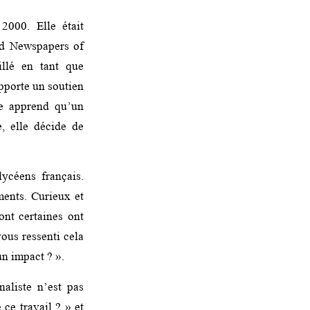
000. Elle était
ted Newspapers of
llé en tant que
porte un soutien
le apprend qu’un
, elle décide de
ycéens français.
ments. Curieux et
ont certaines ont
ous ressenti cela
un impact ? ».
aliste n’est pas
ce travail ? » et