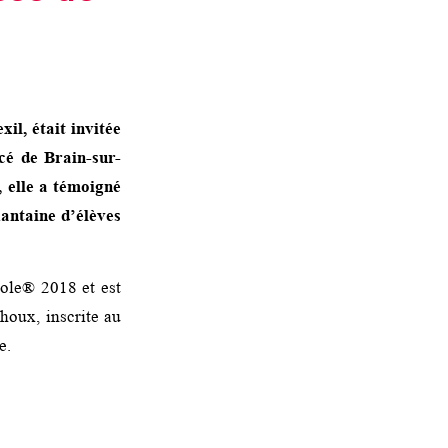
l, était invitée
cé de Brain-sur-
 elle a témoigné
xantaine d’élèves
cole® 2018 et est
oux, inscrite au
e.