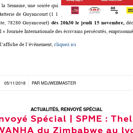
 la Semaine, une soirée qui
Batterie de Guyancourt (1
1
te, 78280 Guyancourt
)
dès 20h30 le jeudi 15 novembre,
déc
al » Journée Internationale des écrivains persécutés, emprisonn
 l’affiche de l’évènement,
cliquez ici
05/11/2018
PAR
MDJWEBMASTER
/
ACTUALITÉS
,
RENVOYÉ SPÉCIAL
nvoyé Spécial | SPME : The
WANHA du Zimbabwe au lyc