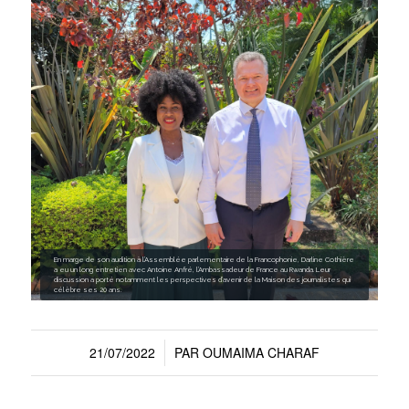
En marge de son audition à l’Assemblée parlementaire de la Francophonie, Darline Cothière
a eu un long entretien avec Antoine Anfré, l’Ambassadeur de France au Rwanda. Leur
discussion a porté notamment les perspectives d’avenir de la Maison des journalistes qui
célèbre ses 20 ans.
21/07/2022
PAR
OUMAIMA CHARAF
/